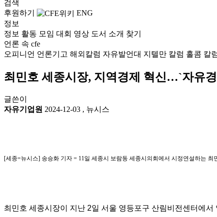
검색
후원하기
ENG
정보
정보
활동
모임
대회
영상
도서
소개
찾기
언론 속 cfe
오피니언
언론기고
해외칼럼
자유발언대
지텔만 칼럼
홀콤 칼
최민호 세종시장, 지역경제 혁신…`자유
글쓴이
자유기업원
2024-12-03
,
뉴시스
[세종=뉴시스] 송승화 기자 = 11일 세종시 보람동 세종시의회에서 시정연설하는 최민호 세
최민호 세종시장이 지난 2일 서울 영등포구 산림비전센터에서 