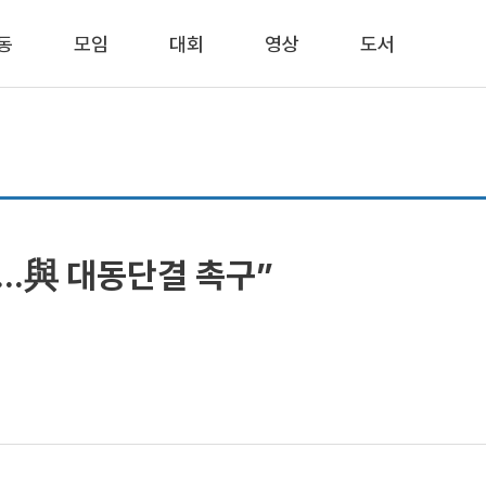
동
모임
대회
영상
도서
..與 대동단결 촉구”