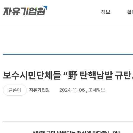
정보
활
보수시민단체들 “野 탄핵남발 규탄.
글쓴이
자유기업원
2024-11-06
,
조세일보