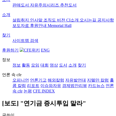
판매도서
자유주의시리즈
추천도서
소개
설립취지
인사말
조직도
비전
CI소개
오시는길
공지사항
보도자료
후원안내
Memorial Hall
찾기
사이트맵
검색
후원하기
ENG
정보
정보
활동
모임
대회
영상
도서
소개
찾기
언론 속 cfe
오피니언
언론기고
해외칼럼
자유발언대
지텔만 칼럼
홀
콤 칼럼
리포트
이슈와자유
경제법안리뷰
카드뉴스
언론
속 cfe
논평
CFE INDEX
[보도] "연기금 증시투입 말라"
글쓴이