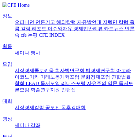
정보
오피니언
언론기고
해외칼럼
자유발언대
지텔만 칼럼
홀
콤 칼럼
리포트
이슈와자유
경제법안리뷰
카드뉴스
언론
속 cfe
논평
CFE INDEX
활동
세미나
행사
모임
시장경제콜로키움
회사법연구회
법경제연구회
아고라
이코노미카
미래노동개혁포럼
문화경제포럼
연합법률
학회 LEAD
독서모임 리더스포럼
자유주의 입문 독서토
론모임
학술연구지원
인턴십
대회
시장경제칼럼 공모전
독후감대회
영상
세미나
강좌
도서