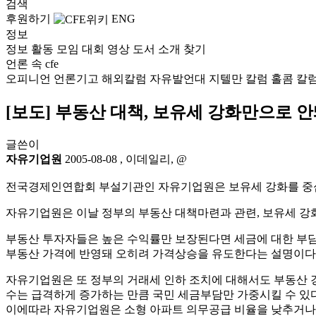
검색
후원하기
ENG
정보
정보
활동
모임
대회
영상
도서
소개
찾기
언론 속 cfe
오피니언
언론기고
해외칼럼
자유발언대
지텔만 칼럼
홀콤 칼
[보도] 부동산 대책, 보유세 강화만으로 
글쓴이
자유기업원
2005-08-08
,
이데일리, @
전국경제인연합회 부설기관인 자유기업원은 보유세 강화를 중심
자유기업원은 이날 정부의 부동산 대책마련과 관련, 보유세 강
부동산 투자자들은 높은 수익률만 보장된다면 세금에 대한 부담
부동산 가격에 반영돼 오히려 가격상승을 유도한다는 설명이다
자유기업원은 또 정부의 거래세 인하 조치에 대해서도 부동산 
수는 급격하게 증가하는 만큼 국민 세금부담만 가중시킬 수 있
이에따라 자유기업원은 소형 아파트 의무공급 비율을 낮추거나 