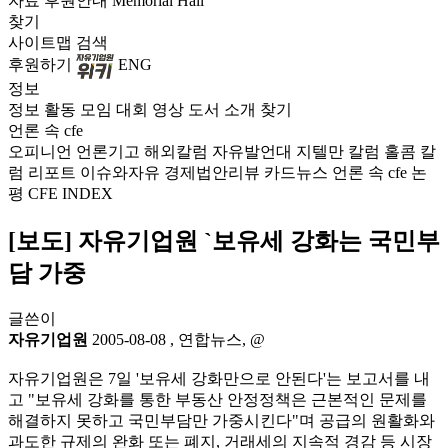
자료
후원안내
Memorial Hall
찾기
사이트맵
검색
후원하기
ENG
정보
정보
활동
모임
대회
영상
도서
소개
찾기
언론 속 cfe
오피니언
언론기고
해외칼럼
자유발언대
지텔만 칼럼
홀콤 칼
럼
리포트
이슈와자유
경제법안리뷰
카드뉴스
언론 속 cfe
논
평
CFE INDEX
[보도] 자유기업원 `보유세 강화는 국민부
담 가중
글쓴이
자유기업원
2005-08-08
,
연합뉴스, @
자유기업원은 7일 '보유세 강화만으로 안된다'는 보고서를 내
고 "보유세 강화를 통한 부동산 안정정책은 근본적인 문제를
해결하지 못하고 국민부담만 가중시킨다"며 공급의 원활화와
과도한 규제의 완화 또는 폐지, 거래세의 지속적 경감 등 시장