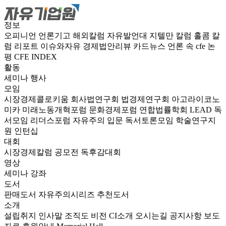
정보
오피니언
언론기고
해외칼럼
자유발언대
지텔만 칼럼
홀콤 칼
럼
리포트
이슈와자유
경제법안리뷰
카드뉴스
언론 속 cfe
논
평
CFE INDEX
활동
세미나
행사
모임
시장경제콜로키움
회사법연구회
법경제연구회
아고라이코노
미카
미래노동개혁포럼
문화경제포럼
연합법률학회 LEAD
독
서모임 리더스포럼
자유주의 입문 독서토론모임
학술연구지
원
인턴십
대회
시장경제칼럼 공모전
독후감대회
영상
세미나
강좌
도서
판매도서
자유주의시리즈
추천도서
소개
설립취지
인사말
조직도
비전
CI소개
오시는길
공지사항
보도