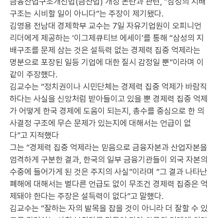
금융산업구조개선법(금산법) 개정 논란과 관련, “삼성의 지배
구조는 시비할 일이 아니다”는 주장이 제기됐다.
김영용 전남대 경제학부 교수는 7일 자유기업원이 오피니언
리더에게 제공하는 ‘이그제큐티브 에세이’를 통해 “삼성의 지
배구조를 문제 삼는 것은 설득력 없는 경제력 집중 억제라는
명분으로 포장된 일등 기업에 대한 질시 감정일 뿐”이라며 이
같이 주장했다.
김교수는 “정치권이나 시민단체는 경제력 집중 억제가 바람직
하다는 사실을 신앙처럼 받아들이고 있을 뿐 경제력 집중 억제
가 어떻게 한국 경제에 도움이 되는지, 총수를 중심으로 한 의
사결정 구조에 무슨 문제가 있는지에 대해서는 언급이 없
다”고 지적했다
그는 “경제력 집중 억제라는 믿음으로 금융자본과 산업자본을
엄격하게 구분한 결과, 한국의 일부 금융기관들이 외국 자본의
수중에 들어가게 된 것은 주지의 사실”이라며 “그 결과 나타난
폐해에 대해서는 별다른 언급도 없이 무조건 경제력 집중은 억
제돼야 한다는 주장은 설득력이 없다”고 말했다.
김교수는 “잘하는 자의 발목을 잡을 것이 아니라 더 잘할 수 있