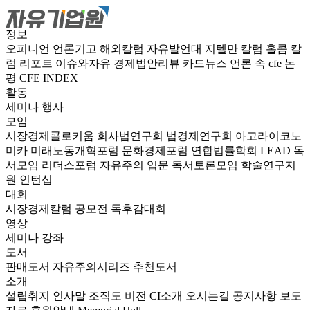
정보
오피니언
언론기고
해외칼럼
자유발언대
지텔만 칼럼
홀콤 칼
럼
리포트
이슈와자유
경제법안리뷰
카드뉴스
언론 속 cfe
논
평
CFE INDEX
활동
세미나
행사
모임
시장경제콜로키움
회사법연구회
법경제연구회
아고라이코노
미카
미래노동개혁포럼
문화경제포럼
연합법률학회 LEAD
독
서모임 리더스포럼
자유주의 입문 독서토론모임
학술연구지
원
인턴십
대회
시장경제칼럼 공모전
독후감대회
영상
세미나
강좌
도서
판매도서
자유주의시리즈
추천도서
소개
설립취지
인사말
조직도
비전
CI소개
오시는길
공지사항
보도