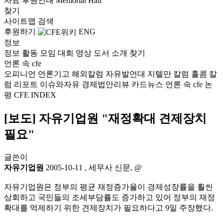
자료
후원안내
Memorial Hall
찾기
사이트맵
검색
후원하기
ENG
정보
정보
활동
모임
대회
영상
도서
소개
찾기
언론 속 cfe
오피니언
언론기고
해외칼럼
자유발언대
지텔만 칼럼
홀콤 칼
럼
리포트
이슈와자유
경제법안리뷰
카드뉴스
언론 속 cfe
논
평
CFE INDEX
[보도] 자유기업원 "재정확대 견제장치
필요"
글쓴이
자유기업원
2005-10-11
,
세무사 신문, @
자유기업원은 정부의 평균 재정증가율이 경제성장률을 훨씬
상회하고 국민들의 조세부담률도 증가하고 있어 정부의 재정
확대를 억제하기 위한 견제장치가 필요하다고 9일 주장했다.