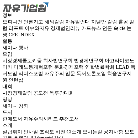
정보
오피니언
언론기고
해외칼럼
자유발언대
지텔만 칼럼
홀콤 칼
럼
리포트
이슈와자유
경제법안리뷰
카드뉴스
언론 속 cfe
논
평
CFE INDEX
활동
세미나
행사
모임
시장경제콜로키움
회사법연구회
법경제연구회
아고라이코노
미카
미래노동개혁포럼
문화경제포럼
연합법률학회 LEAD
독
서모임 리더스포럼
자유주의 입문 독서토론모임
학술연구지
원
인턴십
대회
시장경제칼럼 공모전
독후감대회
영상
세미나
강좌
도서
판매도서
자유주의시리즈
추천도서
소개
설립취지
인사말
조직도
비전
CI소개
오시는길
공지사항
보도