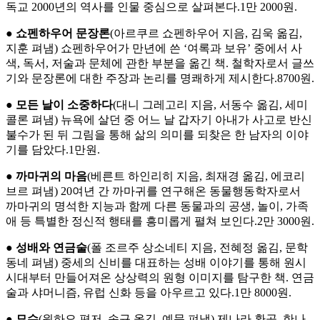
독교 2000년의 역사를 인물 중심으로 살펴본다.1만 2000원.
●
쇼펜하우어 문장론
(아르쿠르 쇼펜하우어 지음, 김욱 옮김,
지훈 펴냄) 쇼펜하우어가 만년에 쓴 ‘여록과 보유’ 중에서 사
색, 독서, 저술과 문체에 관한 부분을 옮긴 책. 철학자로서 글쓰
기와 문장론에 대한 주장과 논리를 명쾌하게 제시한다.8700원.
●
모든 날이 소중하다
(대니 그레고리 지음, 서동수 옮김, 세미
콜론 펴냄) 뉴욕에 살던 중 어느 날 갑자기 아내가 사고로 반신
불수가 된 뒤 그림을 통해 삶의 의미를 되찾은 한 남자의 이야
기를 담았다.1만원.
●
까마귀의 마음
(베른트 하인리히 지음, 최재경 옮김, 에코리
브르 펴냄) 20여년 간 까마귀를 연구해온 동물행동학자로서
까마귀의 명석한 지능과 함께 다른 동물과의 공생, 놀이, 가족
애 등 특별한 정신적 행태를 흥미롭게 펼쳐 보인다.2만 3000원.
●
성배와 연금술
(폴 조르주 상소네티 지음, 전혜정 옮김, 문학
동네 펴냄) 중세의 신비를 대표하는 성배 이야기를 통해 원시
시대부터 만들어져온 상상력의 원형 이미지를 탐구한 책. 연금
술과 샤머니즘, 유럽 신화 등을 아우르고 있다.1만 8000원.
●
묘수
(원하오 편저, 송규 옮김, 예문 펴냄) 제나라 환공, 한나