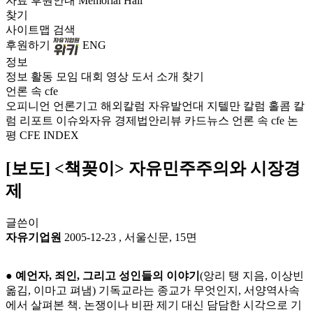
자료
후원안내
Memorial Hall
찾기
사이트맵
검색
후원하기
ENG
정보
정보
활동
모임
대회
영상
도서
소개
찾기
언론 속 cfe
오피니언
언론기고
해외칼럼
자유발언대
지텔만 칼럼
홀콤 칼
럼
리포트
이슈와자유
경제법안리뷰
카드뉴스
언론 속 cfe
논
평
CFE INDEX
[보도] <책꽂이> 자유민주주의와 시장경
제
글쓴이
자유기업원
2005-12-23
,
서울신문, 15면
●
예언자, 죄인, 그리고 성인들의 이야기
(앙리 탱 지음, 이상빈
옮김, 이마고 펴냄) 기독교라는 종교가 무엇인지, 서양역사속
에서 살펴본 책. 논쟁이나 비판 제기 대신 담담한 시각으로 기