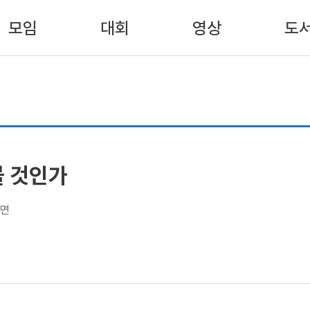
모임
대회
영상
도
볼 것인가
0면