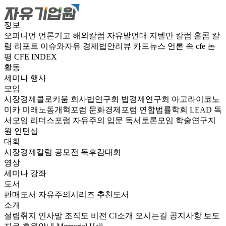
정보
오피니언
언론기고
해외칼럼
자유발언대
지텔만 칼럼
홀콤 칼
럼
리포트
이슈와자유
경제법안리뷰
카드뉴스
언론 속 cfe
논
평
CFE INDEX
활동
세미나
행사
모임
시장경제콜로키움
회사법연구회
법경제연구회
아고라이코노
미카
미래노동개혁포럼
문화경제포럼
연합법률학회 LEAD
독
서모임 리더스포럼
자유주의 입문 독서토론모임
학술연구지
원
인턴십
대회
시장경제칼럼 공모전
독후감대회
영상
세미나
강좌
도서
판매도서
자유주의시리즈
추천도서
소개
설립취지
인사말
조직도
비전
CI소개
오시는길
공지사항
보도