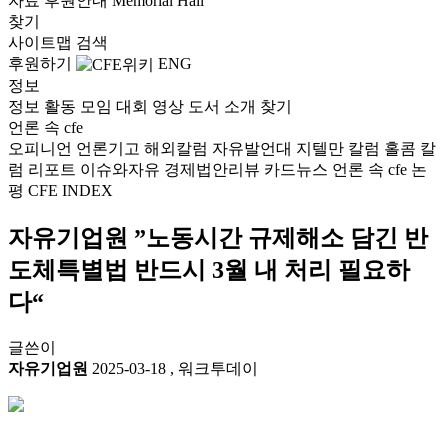
자료
후원안내
Memorial Hall
찾기
사이트맵
검색
후원하기
ENG
정보
정보
활동
모임
대회
영상
도서
소개
찾기
언론 속 cfe
오피니언
언론기고
해외칼럼
자유발언대
지텔만 칼럼
홀콤 칼
럼
리포트
이슈와자유
경제법안리뷰
카드뉴스
언론 속 cfe
논
평
CFE INDEX
자유기업원 ”노동시간 규제해소 담긴 반
도체특별법 반드시 3월 내 처리 필요하
다“
글쓴이
자유기업원
2025-03-18
,
워크투데이