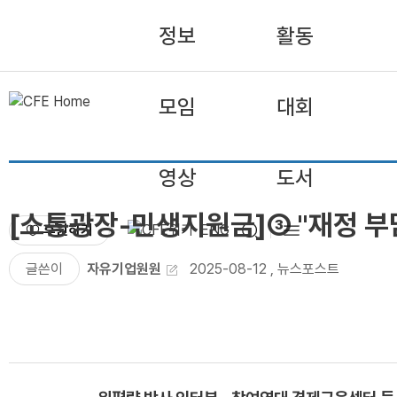
정보
활동
모임
대회
영상
도서
[소통광장-민생지원금]③ "재정 부
후원하기
ENG
글쓴이
자유기업원원
2025-08-12
,
뉴스포스트