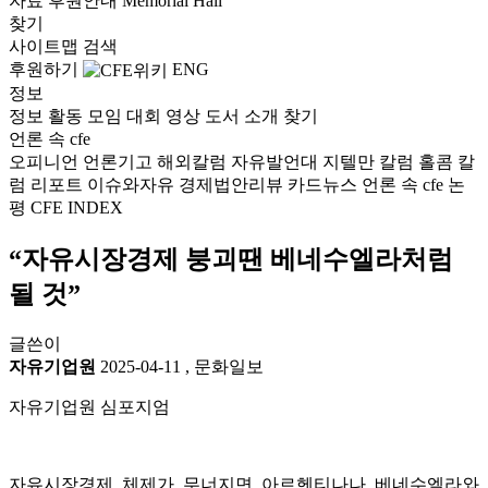
자료
후원안내
Memorial Hall
찾기
사이트맵
검색
후원하기
ENG
정보
정보
활동
모임
대회
영상
도서
소개
찾기
언론 속 cfe
오피니언
언론기고
해외칼럼
자유발언대
지텔만 칼럼
홀콤 칼
럼
리포트
이슈와자유
경제법안리뷰
카드뉴스
언론 속 cfe
논
평
CFE INDEX
“자유시장경제 붕괴땐 베네수엘라처럼
될 것”
글쓴이
자유기업원
2025-04-11
,
문화일보
자유기업원 심포지엄
자유시장경제 체제가 무너지면 아르헨티나나 베네수엘라와