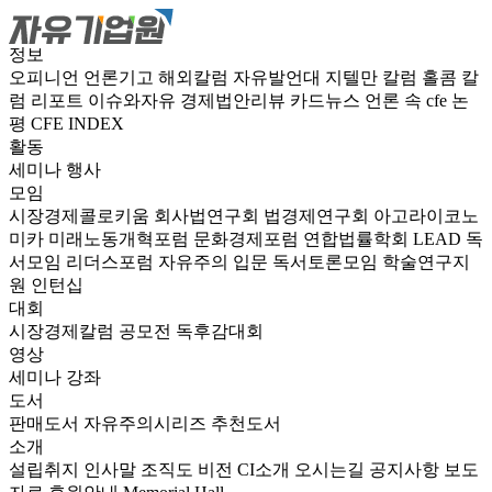
정보
오피니언
언론기고
해외칼럼
자유발언대
지텔만 칼럼
홀콤 칼
럼
리포트
이슈와자유
경제법안리뷰
카드뉴스
언론 속 cfe
논
평
CFE INDEX
활동
세미나
행사
모임
시장경제콜로키움
회사법연구회
법경제연구회
아고라이코노
미카
미래노동개혁포럼
문화경제포럼
연합법률학회 LEAD
독
서모임 리더스포럼
자유주의 입문 독서토론모임
학술연구지
원
인턴십
대회
시장경제칼럼 공모전
독후감대회
영상
세미나
강좌
도서
판매도서
자유주의시리즈
추천도서
소개
설립취지
인사말
조직도
비전
CI소개
오시는길
공지사항
보도