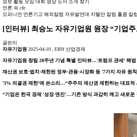
정보
활동
모임
대회
영상
도서
소개
찾기
언론 속 cfe
오피니언
언론기고
해외칼럼
자유발언대
지텔만 칼럼
홀콤 칼
[인터뷰] 최승노 자유기업원 원장 “기업주
글쓴이
자유기업원
2025-04-10
,
EBN 산업경제
자유기업원 창립 28주년 기념 특별 인터뷰…'트럼프 관세’ 해법
재산권 보호·법치·제한된 정부·관용·시장화 등 '7가지 자유 원칙
'3% 의결권 제한’에 쓴소리…“주주의 재산권 제한하는 대표적 
“기업은 한국 경제 '성장 엔진’…기존 방식 과감히 깨고 새로운 