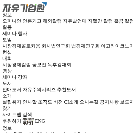
정보
오피니언
언론기고
해외칼럼
자유발언대
지텔만 칼럼
홀콤 칼
활동
세미나
행사
모임
시장경제콜로키움
회사법연구회
법경제연구회
아고라이코노
턴십
대회
시장경제칼럼 공모전
독후감대회
영상
세미나
강좌
도서
판매도서
자유주의시리즈
추천도서
소개
설립취지
인사말
조직도
비전
CI소개
오시는길
공지사항
보도
찾기
사이트맵
검색
후원하기
ENG
정보