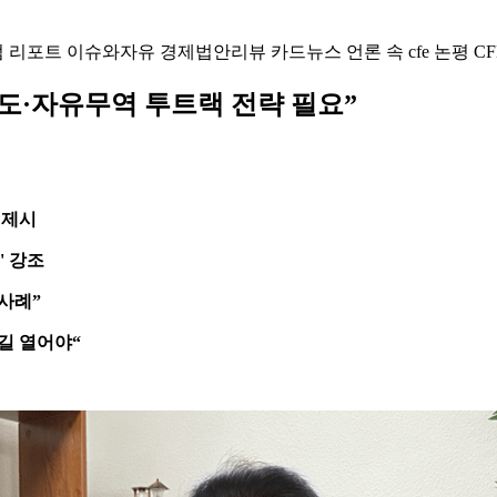
럼
리포트
이슈와자유
경제법안리뷰
카드뉴스
언론 속 cfe
논평
CF
도·자유무역 투트랙 전략 필요”
 제시
' 강조
사례”
길 열어야“