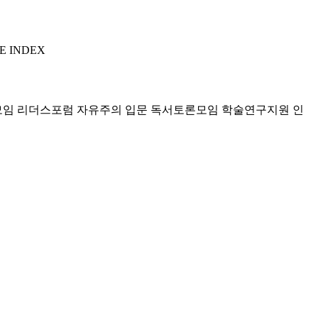
E INDEX
모임 리더스포럼
자유주의 입문 독서토론모임
학술연구지원
인