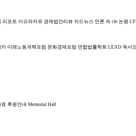
럼
리포트
이슈와자유
경제법안리뷰
카드뉴스
언론 속 cfe
논평
CF
미카
미래노동개혁포럼
문화경제포럼
연합법률학회 LEAD
독서
자료
후원안내
Memorial Hall