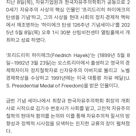
지난 8일(목), 자유기업원과 한국자유주의학회가 공동으로 2
0세기 자유주의 사상의 핵심 인물인 '프리드리히 하이에크의
탄생을 기념’하고, 그의 사상을 현대 사회의 정치·경제적 맥락
에서 재조명하는 '하이에크 탄생 126주년 기념세미나’를 202
5년 5월 8일(목) 오후 1시 30분 산림비전센터 열림홀에서 개
최하고 성료 하였다.
'프리드리히 하이에크(Friedrich Hayek)’는 (1899년 5월 8
일~1992년 3월 23일)는 오스트리아에서 출생하고 영국의 경
제학자이자 정치철학자로 신자유주의 아버지로 불리고 노벨
경제학상을 수상하고 1991년에는 미국 대통령 자유 메달(U.
S. Presidential Medal of Freedom)을 받은 인물이다.
금번 기념 세미나에서 최창규 한국자유주의학회 회장의 개회
사로 시작으로 김기수 변호사가 사회를 맡고, 고전적 자유주의
철학의 현대적 함의를 논의와 이를 통해 자유주의적 질서의 방
향성과 정책적 시사점을 모색하는 진지한 교류의 장이 펼쳐졌
다.