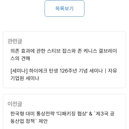
목록보기
관련글
의존 효과에 관한 스티브 잡스와 존 케니스 갤브레이
스의 견해
[세미나] 하이에크 탄생 126주년 기념 세미나｜자유
기업원 세미나
이전글
한국형 대미 통상전략 ‘디패키징 협상’ & `제3국 공
동산업 정책` 제안