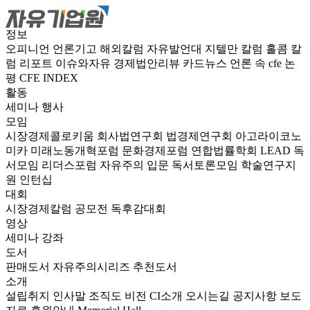
정보
오피니언
언론기고
해외칼럼
자유발언대
지텔만 칼럼
홀콤 칼
럼
리포트
이슈와자유
경제법안리뷰
카드뉴스
언론 속 cfe
논
평
CFE INDEX
활동
세미나
행사
모임
시장경제콜로키움
회사법연구회
법경제연구회
아고라이코노
미카
미래노동개혁포럼
문화경제포럼
연합법률학회 LEAD
독
서모임 리더스포럼
자유주의 입문 독서토론모임
학술연구지
원
인턴십
대회
시장경제칼럼 공모전
독후감대회
영상
세미나
강좌
도서
판매도서
자유주의시리즈
추천도서
소개
설립취지
인사말
조직도
비전
CI소개
오시는길
공지사항
보도