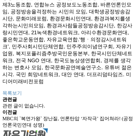
제3노동조합, 연합뉴스 공정보도노동조합, 바른언론인모
임, 공정방송을걱정하는 시민의 모임, 대학생공정방송감
시단, 문화미래포럼, 환경문화시민연대, 환경과복지를생
각하는시민의모임, 환경과사람들공정방송감시단, 한강사
랑시민연대, 21녹색환경네트워크, 아리수환경문화연대,
좋은학교운동연합, 자유교육연합.'행ㆍ의정감시네트워
크’, 민주사회시민단체연합, 민주주의이념연구회, 자유기
업원, 복지포퓰리즘추방국민운동본부, 한국시민단체네트
워크, 전국 NGO 연대, 한국도농상생연합회, 경제를 생각
하는 변호사 모임, 한국문화공연예술연구소. 유튜버 젊은
시각. 국민 희망네트워크, 대안 연대. 더프리덤타임즈. 미
디어미래비전포럼
목록보기
관련글
관련 글이 없습니다.
이전글
MBC의 `복면가왕` 장난질, 언론탄압 ‘자작극’ 집어쳐라! (공정
언론국민연대 성명)