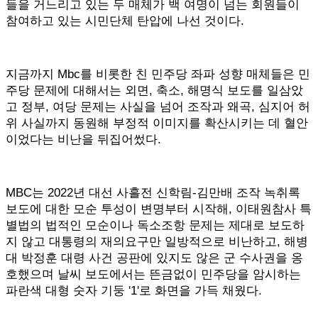
들을 거느리고 있는 두 매체가 백 여명이 넘는 회원들이
참여하고 있는 시민단체 탄압에 나선 것이다.
지금까지 Mbc를 비롯한 친 민주당 좌파 성향 매체들은 민
주당 문제에 대해서는 외면, 축소, 해명식 보도를 일삼았
고 정부, 여당 문제는 사실을 넘어 조작과 왜곡, 심지어 허
위 사실까지 동원해 부정적 이미지를 확산시키는 데 혈안
이었다는 비난을 뒤집어썼다.
MBC는 2022년 대선 사흘전 신학림-김만배 조작 녹취록
보도에 대한 모순 투성이 변명부터 시작해, 이태원참사 특
별법의 법적인 모순이나 독소조항 문제는 제대로 보도하
지 않고 대통령의 재의요구만 일방적으로 비난하고, 해병
대 박정훈 대령 사건 공판에 있지도 않은 군 수사권을 옹
호했으며 날씨 보도에서는 뜬금없이 민주당을 암시하는
파란색 대형 숫자 기둥 '1'로 화면을 가득 채웠다.