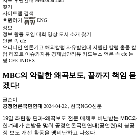
자료
후원안내
Memorial Hall
찾기
사이트맵
검색
후원하기
ENG
정보
정보
활동
모임
대회
영상
도서
소개
찾기
언론 속 cfe
오피니언
언론기고
해외칼럼
자유발언대
지텔만 칼럼
홀콤 칼
럼
리포트
이슈와자유
경제법안리뷰
카드뉴스
언론 속 cfe
논
평
CFE INDEX
MBC의 악랄한 왜곡보도, 끝까지 책임 묻
겠다!
글쓴이
공정언론국민연대
2024-04-22
,
한국NGO신문
19일 좌편향 편파-왜곡보도 전문 매체로 비난받는 MBC와
한겨레가 손발을 맞춰 공정언론국민연대(공언련)의 불공
정 보도 개선 활동을 맹비난하고 나섰다.