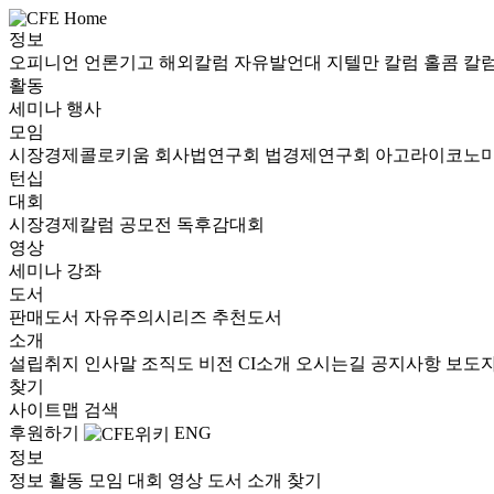
정보
오피니언
언론기고
해외칼럼
자유발언대
지텔만 칼럼
홀콤 칼
활동
세미나
행사
모임
시장경제콜로키움
회사법연구회
법경제연구회
아고라이코노
턴십
대회
시장경제칼럼 공모전
독후감대회
영상
세미나
강좌
도서
판매도서
자유주의시리즈
추천도서
소개
설립취지
인사말
조직도
비전
CI소개
오시는길
공지사항
보도
찾기
사이트맵
검색
후원하기
ENG
정보
정보
활동
모임
대회
영상
도서
소개
찾기