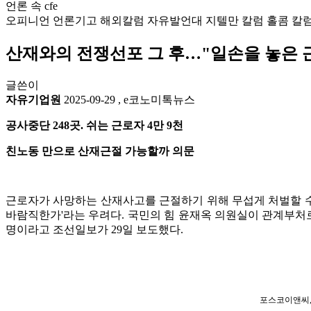
언론 속 cfe
오피니언
언론기고
해외칼럼
자유발언대
지텔만 칼럼
홀콤 칼
산재와의 전쟁선포 그 후…"일손을 놓은 근로
글쓴이
자유기업원
2025-09-29
,
e코노미톡뉴스
공사중단 248곳. 쉬는 근로자 4만 9천
친노동 만으로 산재근절 가능할까 의문
근로자가 사망하는 산재사고를 근절하기 위해 무섭게 처벌할 수
바람직한가'라는 우려다. 국민의 힘 윤재옥 의원실이 관계부처로부
명이라고 조선일보가 29일 보도했다.
포스코이앤씨, 