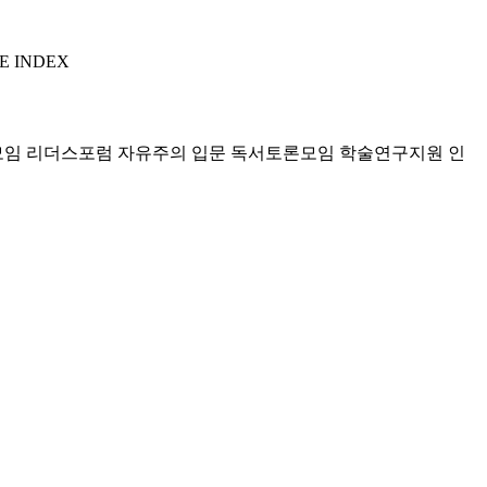
E INDEX
모임 리더스포럼
자유주의 입문 독서토론모임
학술연구지원
인