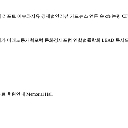
럼
리포트
이슈와자유
경제법안리뷰
카드뉴스
언론 속 cfe
논평
CF
미카
미래노동개혁포럼
문화경제포럼
연합법률학회 LEAD
독서
자료
후원안내
Memorial Hall