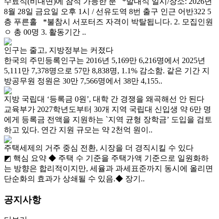
수료식(비대면)에 참석 가능한 분 *발대식 일시/장소: 2026년
8월 28일 금요일 오후 1시 / 선유도역 8번 출구 인근 어반322 5
층 푸른홀 *불참시 서포터즈 자격이 박탈됩니다. 2. 모집인원
ㅇ 총 00명 3. 활동기간 ..
인구는 줄고, 지방정부는 커졌다
한국의 주민등록인구는 2016년 5,169만 6,216명에서 2025년
5,111만 7,378명으로 57만 8,838명, 1.1% 감소함. 같은 기간 지
방공무원 정원은 30만 7,566명에서 38만 4,155..
지방 국립대 ‘등록금 0원’, 대학 간 경쟁을 왜곡해선 안 된다
교육부가 2027학년도부터 30개 지역 국립대 신입생 약 6만 명
에게 등록금 전액을 지원하는 `지역 균형 장학금’ 도입을 검토
하고 있다. 연간 지원 규모는 약 2천억 원이..
주택세제의 거주 중심 전환, 시장을 더 경직시킬 수 있다
◩ 핵심 요약 ◆ 주택 수 기준을 주택가액 기준으로 일원화하
는 방향은 합리적이지만, 세율과 과세표준까지 동시에 올리면
단순화의 효과가 상쇄될 수 있음.◆ 장기..
공지사항