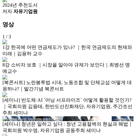
2024년 추천도서
저자
자유기업원
영상
1
/ 3
1강 한국에 어떤 연금제도가 있나? ｜한국 연금제도의 현재와
미래｜김용하 교수
8강 소비자 보호 ｜시장을 알아야 규제가 보인다｜최병선 명
예교수
[북콘서트] 노란봉투법 시대, 노동조합 및 단체교섭 어떻게 대
응하나?｜발간기념 북콘서트
[세미나] 반도체·AI `어닝 서프라이즈` 어떻게 활용할 것인가?
｜국회의원 김용태, 한반도선진화재단, 자유기업원, 주간조선
주최 세미나
[세미나] 청년은 일하고 싶다 : 청년 고용절벽의 현실과 해법｜
국회의원 박수영, 자유기업원 공동주최 세미나