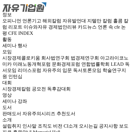
정보
오피니언
언론기고
해외칼럼
자유발언대
지텔만 칼럼
홀콤 칼
럼
리포트
이슈와자유
경제법안리뷰
카드뉴스
언론 속 cfe
논
평
CFE INDEX
활동
세미나
행사
모임
시장경제콜로키움
회사법연구회
법경제연구회
아고라이코노
미카
미래노동개혁포럼
문화경제포럼
연합법률학회 LEAD
독
서모임 리더스포럼
자유주의 입문 독서토론모임
학술연구지
원
인턴십
대회
시장경제칼럼 공모전
독후감대회
영상
세미나
강좌
도서
판매도서
자유주의시리즈
추천도서
소개
설립취지
인사말
조직도
비전
CI소개
오시는길
공지사항
보도