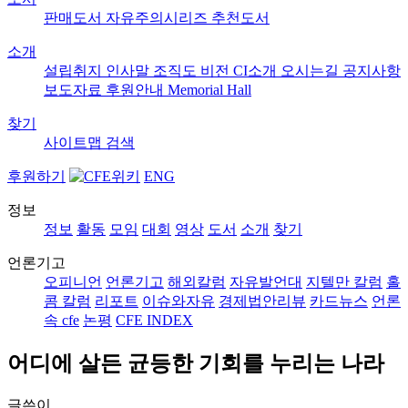
판매도서
자유주의시리즈
추천도서
소개
설립취지
인사말
조직도
비전
CI소개
오시는길
공지사항
보도자료
후원안내
Memorial Hall
찾기
사이트맵
검색
후원하기
ENG
정보
정보
활동
모임
대회
영상
도서
소개
찾기
언론기고
오피니언
언론기고
해외칼럼
자유발언대
지텔만 칼럼
홀
콤 칼럼
리포트
이슈와자유
경제법안리뷰
카드뉴스
언론
속 cfe
논평
CFE INDEX
어디에 살든 균등한 기회를 누리는 나라
글쓴이