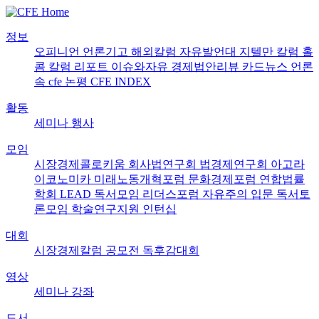
정보
오피니언
언론기고
해외칼럼
자유발언대
지텔만 칼럼
홀
콤 칼럼
리포트
이슈와자유
경제법안리뷰
카드뉴스
언론
속 cfe
논평
CFE INDEX
활동
세미나
행사
모임
시장경제콜로키움
회사법연구회
법경제연구회
아고라
이코노미카
미래노동개혁포럼
문화경제포럼
연합법률
학회 LEAD
독서모임 리더스포럼
자유주의 입문 독서토
론모임
학술연구지원
인턴십
대회
시장경제칼럼 공모전
독후감대회
영상
세미나
강좌
도서