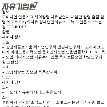
정보
오피니언
언론기고
해외칼럼
자유발언대
지텔만 칼럼
홀콤 칼
럼
리포트
이슈와자유
경제법안리뷰
카드뉴스
언론 속 cfe
논
평
CFE INDEX
활동
세미나
행사
모임
시장경제콜로키움
회사법연구회
법경제연구회
아고라이코노
미카
미래노동개혁포럼
문화경제포럼
연합법률학회 LEAD
독
서모임 리더스포럼
자유주의 입문 독서토론모임
학술연구지
원
인턴십
대회
시장경제칼럼 공모전
독후감대회
영상
세미나
강좌
도서
판매도서
자유주의시리즈
추천도서
소개
설립취지
인사말
조직도
비전
CI소개
오시는길
공지사항
보도