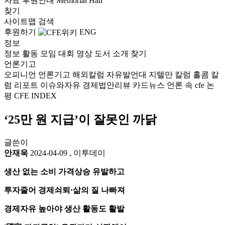
자료
후원안내
Memorial Hall
찾기
사이트맵
검색
후원하기
ENG
정보
정보
활동
모임
대회
영상
도서
소개
찾기
언론기고
오피니언
언론기고
해외칼럼
자유발언대
지텔만 칼럼
홀콤 칼
럼
리포트
이슈와자유
경제법안리뷰
카드뉴스
언론 속 cfe
논
평
CFE INDEX
‘25만 원 지급’이 잘못인 까닭
글쓴이
안재욱
2024-04-09
,
이투데이
생산 없는 소비 가격상승 유발하고
투자줄어 경제쇠퇴·삶의 질 나빠져
경제자유 높아야 생산 활동도 활발