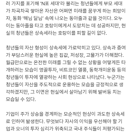
러 가지를 포기해 'N포 세대’라 불리는 청년들에게 부모 세대
가 차곡차곡 쌓아온 자산은 어쩌면 미래를 꿈꾸게 하는 희망이
자, 동화 '해님 달님’ 속에 나오는 동아줄과 같을 것이다. 오누
이는 동아줄을 타고 호랑이에게서 도망치는 데 성공하지만, 현
실의 청년들은 상속세라는 호랑이를 피할 길이 없다.
청년들의 자산 형성이 상속세에 가로막히고 있다. 상속과 증여
가 부담스러운 현실에 높은 집값, 저성장, 고물가가 더해졌다.
월급만으로는 온전한 미래를 그릴 수 없는 상황을 어떻게든 타
개하려는 모습이 영끌투자, 비트코인 열풍, 동학개미운동 등의
청년들이 투자에 열광하는 사회 현상으로 나타났다. 누군가는
청년들이 자산을 주도적으로 운용하는 모습을 긍정적으로 생
각하겠지만, 그 이면은 현실에서 살아남기 위해 발버둥 치는
모습일 수 있다.
기업이 주가 상승을 경계하는 모순적인 현상이 과도한 상속세
로 인하여 발생한다. 무엇보다 자사의 이익을 우선해야 할 기
업과 오너의 투자 심리가 위축되고 국내 주식들이 저평가되는