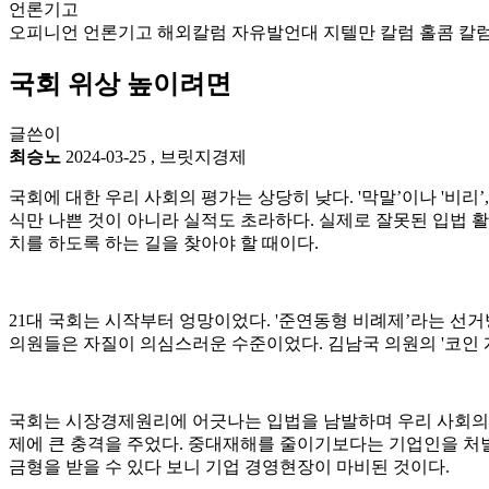
언론기고
오피니언
언론기고
해외칼럼
자유발언대
지텔만 칼럼
홀콤 칼
국회 위상 높이려면
글쓴이
최승노
2024-03-25
,
브릿지경제
국회에 대한 우리 사회의 평가는 상당히 낮다. '막말’이나 '비리
식만 나쁜 것이 아니라 실적도 초라하다. 실제로 잘못된 입법 
치를 하도록 하는 길을 찾아야 할 때이다.
21대 국회는 시작부터 엉망이었다. '준연동형 비례제’라는 선
의원들은 자질이 의심스러운 수준이었다. 김남국 의원의 '코인 
국회는 시장경제원리에 어긋나는 입법을 남발하며 우리 사회의 
제에 큰 충격을 주었다. 중대재해를 줄이기보다는 기업인을 처벌
금형을 받을 수 있다 보니 기업 경영현장이 마비된 것이다.