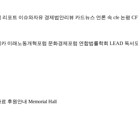
럼
리포트
이슈와자유
경제법안리뷰
카드뉴스
언론 속 cfe
논평
CF
미카
미래노동개혁포럼
문화경제포럼
연합법률학회 LEAD
독서
자료
후원안내
Memorial Hall