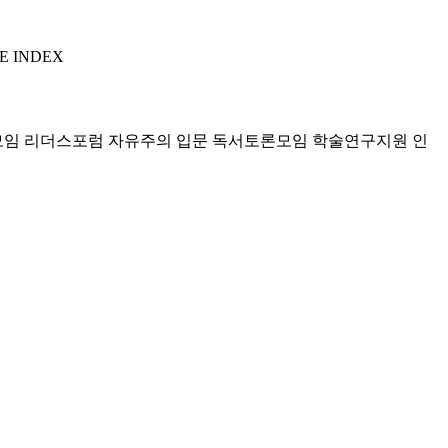
E INDEX
모임 리더스포럼
자유주의 입문 독서토론모임
학술연구지원
인