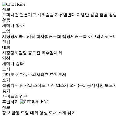
정보
오피니언
언론기고
해외칼럼
자유발언대
지텔만 칼럼
홀콤 칼
활동
세미나
행사
모임
시장경제콜로키움
회사법연구회
법경제연구회
아고라이코노
턴십
대회
시장경제칼럼 공모전
독후감대회
영상
세미나
강좌
도서
판매도서
자유주의시리즈
추천도서
소개
설립취지
인사말
조직도
비전
CI소개
오시는길
공지사항
보도
찾기
사이트맵
검색
후원하기
ENG
정보
정보
활동
모임
대회
영상
도서
소개
찾기