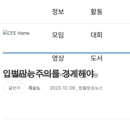
정보
활동
모임
대회
영상
도서
입법만능주의를 경계해야
후원하기
ENG
글쓴이
최승노
2023-12-08
,
법률방송뉴스