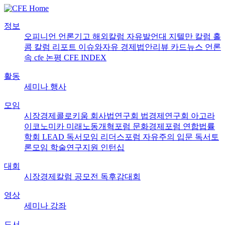
정보
오피니언
언론기고
해외칼럼
자유발언대
지텔만 칼럼
홀
콤 칼럼
리포트
이슈와자유
경제법안리뷰
카드뉴스
언론
속 cfe
논평
CFE INDEX
활동
세미나
행사
모임
시장경제콜로키움
회사법연구회
법경제연구회
아고라
이코노미카
미래노동개혁포럼
문화경제포럼
연합법률
학회 LEAD
독서모임 리더스포럼
자유주의 입문 독서토
론모임
학술연구지원
인턴십
대회
시장경제칼럼 공모전
독후감대회
영상
세미나
강좌
도서