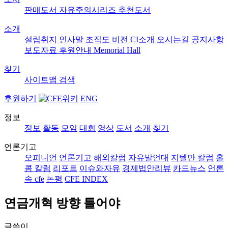
판매도서
자유주의시리즈
추천도서
소개
설립취지
인사말
조직도
비전
CI소개
오시는길
공지사항
보도자료
후원안내
Memorial Hall
찾기
사이트맵
검색
후원하기
ENG
정보
정보
활동
모임
대회
영상
도서
소개
찾기
언론기고
오피니언
언론기고
해외칼럼
자유발언대
지텔만 칼럼
홀
콤 칼럼
리포트
이슈와자유
경제법안리뷰
카드뉴스
언론
속 cfe
논평
CFE INDEX
연금개혁 방향 틀어야
글쓴이