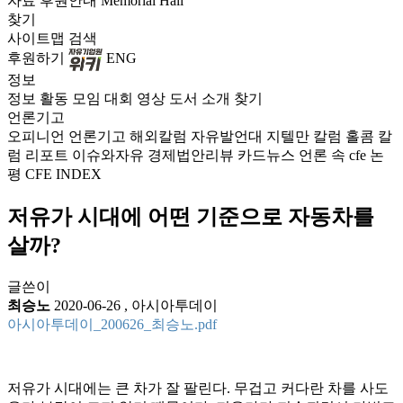
자료
후원안내
Memorial Hall
찾기
사이트맵
검색
후원하기
ENG
정보
정보
활동
모임
대회
영상
도서
소개
찾기
언론기고
오피니언
언론기고
해외칼럼
자유발언대
지텔만 칼럼
홀콤 칼
럼
리포트
이슈와자유
경제법안리뷰
카드뉴스
언론 속 cfe
논
평
CFE INDEX
저유가 시대에 어떤 기준으로 자동차를
살까?
글쓴이
최승노
2020-06-26
,
아시아투데이
아시아투데이_200626_최승노.pdf
저유가 시대에는 큰 차가 잘 팔린다. 무겁고 커다란 차를 사도