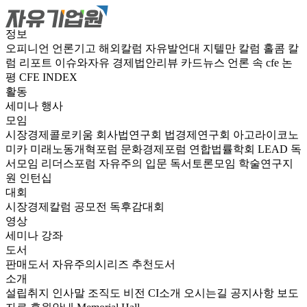
정보
오피니언
언론기고
해외칼럼
자유발언대
지텔만 칼럼
홀콤 칼
럼
리포트
이슈와자유
경제법안리뷰
카드뉴스
언론 속 cfe
논
평
CFE INDEX
활동
세미나
행사
모임
시장경제콜로키움
회사법연구회
법경제연구회
아고라이코노
미카
미래노동개혁포럼
문화경제포럼
연합법률학회 LEAD
독
서모임 리더스포럼
자유주의 입문 독서토론모임
학술연구지
원
인턴십
대회
시장경제칼럼 공모전
독후감대회
영상
세미나
강좌
도서
판매도서
자유주의시리즈
추천도서
소개
설립취지
인사말
조직도
비전
CI소개
오시는길
공지사항
보도