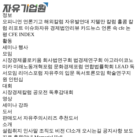
정보
오피니언
언론기고
해외칼럼
자유발언대
지텔만 칼럼
홀콤 칼
럼
리포트
이슈와자유
경제법안리뷰
카드뉴스
언론 속 cfe
논
평
CFE INDEX
활동
세미나
행사
모임
시장경제콜로키움
회사법연구회
법경제연구회
아고라이코노
미카
미래노동개혁포럼
문화경제포럼
연합법률학회 LEAD
독
서모임 리더스포럼
자유주의 입문 독서토론모임
학술연구지
원
인턴십
대회
시장경제칼럼 공모전
독후감대회
영상
세미나
강좌
도서
판매도서
자유주의시리즈
추천도서
소개
설립취지
인사말
조직도
비전
CI소개
오시는길
공지사항
보도