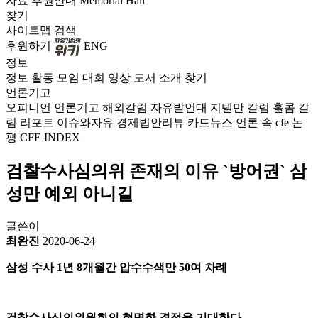
자료
후원안내
Memorial Hall
찾기
사이트맵
검색
후원하기
ENG
정보
정보
활동
모임
대회
영상
도서
소개
찾기
언론기고
오피니언
언론기고
해외칼럼
자유발언대
지텔만 칼럼
홀콤 칼
럼
리포트
이슈와자유
경제법안리뷰
카드뉴스
언론 속 cfe
논
평
CFE INDEX
검찰수사심의위 존재의 이유 `방어권` 삼
성만 예외 아니길
글쓴이
최완진
2020-06-24
삼성 수사 1년 8개월간 압수수색만 50여 차례
검찰수사심의위원회의 현명한 결정을 기대한다