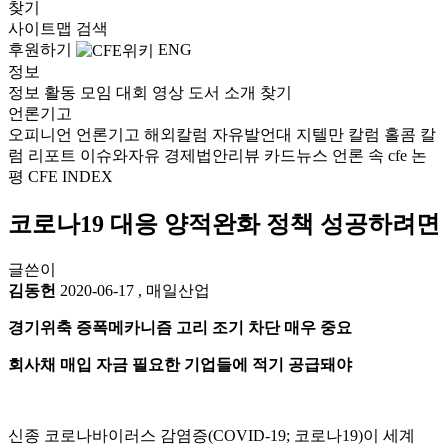
찾기
사이트맵
검색
후원하기
ENG
정보
정보
활동
모임
대회
영상
도서
소개
찾기
언론기고
오피니언
언론기고
해외칼럼
자유발언대
지텔만 칼럼
홀콤 칼
럼
리포트
이슈와자유
경제법안리뷰
카드뉴스
언론 속 cfe
논
평
CFE INDEX
코로나19 대응 양적완화 정책 성공하려면
글쓴이
김동헌
2020-06-17
,
매일산업
경기위축 증폭메카니즘 고리 조기 차단 매우 중요
회사채 매입 자금 필요한 기업들에 적기 공급돼야
신종 코로나바이러스 감염증(COVID-19; 코로나19)이 세계