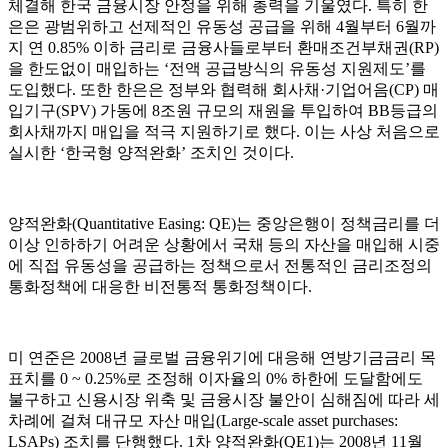
체결해 한국 금융시장 안정을 위해 총력을 기울였다. 특히 한
은은 광범위하고 선제적인 유동성 공급을 위해 4월부터 6월까
지 연 0.85% 이하 금리로 금융사들로부터 환매조건부채권(RP)
을 한도없이 매입하는 ‘전액 공급방식의 유동성 지원제도’를
도입했다. 또한 한은은 정부와 협력해 회사채·기업어음(CP) 매
입기구(SPV) 가동에 8조원 규모의 재원을 투입하여 BB등급의
회사채까지 매입을 적극 지원하기로 했다. 이는 사상 처음으로
실시한 ‘한국형 양적완화’ 조치인 것이다.
양적완화(Quantitative Easing: QE)는 중앙은행이 정책금리를 더
이상 인하하기 어려운 상황에서 국채 등의 자산을 매입해 시중
에 직접 유동성을 공급하는 정책으로서 전통적인 금리조정의
통화정책에 대응한 비전통적 통화정책이다.
미 연준은 2008년 글로벌 금융위기에 대응해 연방기금금리 목
표치를 0 ~ 0.25%로 조정해 이자율의 0% 하한에 도달함에도
불구하고 신용시장 위축 및 금융시장 불안이 심해짐에 따라 세
차례에 걸쳐 대규모 자산 매입(Large-scale asset purchases:
LSAPs) 조치를 단행했다. 1차 양적완화(QE1)는 2008년 11월