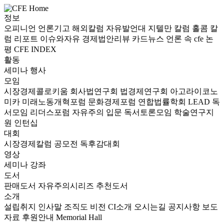
정보
오피니언
언론기고
해외칼럼
자유발언대
지텔만 칼럼
홀콤 칼
럼
리포트
이슈와자유
경제법안리뷰
카드뉴스
언론 속 cfe
논
평
CFE INDEX
활동
세미나
행사
모임
시장경제콜로키움
회사법연구회
법경제연구회
아고라이코노
미카
미래노동개혁포럼
문화경제포럼
연합법률학회 LEAD
독
서모임 리더스포럼
자유주의 입문 독서토론모임
학술연구지
원
인턴십
대회
시장경제칼럼 공모전
독후감대회
영상
세미나
강좌
도서
판매도서
자유주의시리즈
추천도서
소개
설립취지
인사말
조직도
비전
CI소개
오시는길
공지사항
보도
자료
후원안내
Memorial Hall