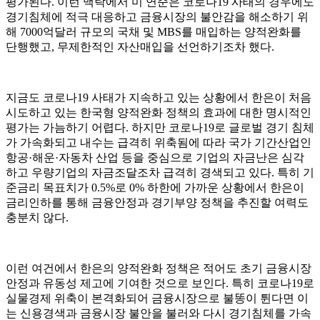
평가된다. 이런 맥락에서 미 연준은 코로나19 사태의 경우에도
경기침체에 적극 대응하고 금융시장의 불안감을 해소하기 위
해 7000억달러 규모의 국채 및 MBS를 매입하는 양적완화를
단행했고, 무제한적인 자산매입을 선언하기조차 했다.
지금도 코로나19 사태가 지속하고 있는 상황에서 한은이 처음
시도하고 있는 한국형 양적완화 정책의 효과에 대한 명시적인
평가는 가늠하기 어렵다. 하지만 코로나19로 글로벌 경기 침체
가 가속화되고 내수는 급격히 위축됨에 따라 국가 기간산업인
항공·해운·자동차 산업 등을 중심으로 기업의 자금난은 심각
하고 우량기업의 자금조달조차 급격히 경색되고 있다. 특히 기
준금리 목표치가 0.5%로 0% 하한에 가까운 상황에서 한은이
금리인하를 통해 금융안정과 경기부양 정책을 추진할 여력도
충분치 않다.
이런 여건에서 한은의 양적완화 정책은 적어도 초기 금융시장
안정과 유동성 제고에 기여한 것으로 보인다. 특히 코로나19로
실물경제 위축이 본격화되어 금융시장으로 불똥이 튄다면 이
는 신용경색과 금융시장 불안을 불러와 다시 경기침체를 가속