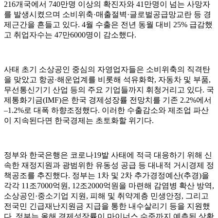
216개국에서 740만명 이상의 확진자와 41만명이 넘는 사망자
를 발생시켰으며 소비위축·매출절벽·글로벌공급망교란 등 경
제근간을 흔들고 있다. 4월 수출은 전년 동월 대비 25% 급감했
고 취업자수는 47만6000명이 감소했다.
사태 초기 소상공인 중심의 자영업자들은 소비위축의 직격탄
을 맞았고 항공·해운업계를 비롯해 석유화학, 자동차 및 부품,
무선통신기기 산업 등의 주요 기업들까지 휘청거리고 있다. 국
제통화기금(IMF)은 한국 경제성장률 전망치를 기존 2.2%에서
–1.2%로 대폭 하향조정했다. 이러한 수출감소와 제조업 파산
이 지속된다면 한국경제는 초토화할 위기다.
정부와 한국은행은 코로나19발 사태에 적극 대응하기 위해 신
속한 재정지원과 광범위한 유동성 공급 등 대내적 거시경제 정
책공조를 추진했다. 정부는 1차 및 2차 추가경정예산(추경)을
각각 11조7000억원, 12조2000억원을 마련해 감염병 확산 방역,
소상공인·중소기업 지원, 피해 및 취약계층 민생안정, 그리고
전국민 긴급재난지원금 지급을 통한 내수살리기 등을 지원했
다. 정부는 올해 경제성장률이 마이너스 수준까지 예측된 상황