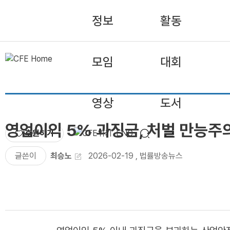
정보
활동
모임
대회
영상
도서
영업이익 5% 과징금, 처벌 만능주
후원하기
ENG
글쓴이
최승노
2026-02-19
,
법률방송뉴스