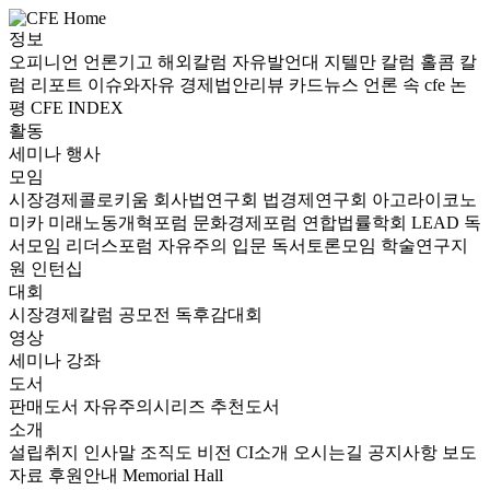
정보
오피니언
언론기고
해외칼럼
자유발언대
지텔만 칼럼
홀콤 칼
럼
리포트
이슈와자유
경제법안리뷰
카드뉴스
언론 속 cfe
논
평
CFE INDEX
활동
세미나
행사
모임
시장경제콜로키움
회사법연구회
법경제연구회
아고라이코노
미카
미래노동개혁포럼
문화경제포럼
연합법률학회 LEAD
독
서모임 리더스포럼
자유주의 입문 독서토론모임
학술연구지
원
인턴십
대회
시장경제칼럼 공모전
독후감대회
영상
세미나
강좌
도서
판매도서
자유주의시리즈
추천도서
소개
설립취지
인사말
조직도
비전
CI소개
오시는길
공지사항
보도
자료
후원안내
Memorial Hall