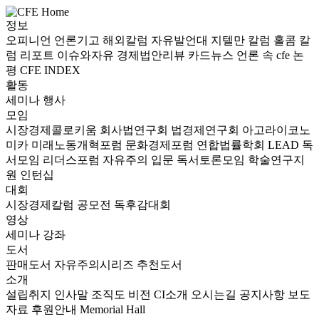
정보
오피니언
언론기고
해외칼럼
자유발언대
지텔만 칼럼
홀콤 칼
럼
리포트
이슈와자유
경제법안리뷰
카드뉴스
언론 속 cfe
논
평
CFE INDEX
활동
세미나
행사
모임
시장경제콜로키움
회사법연구회
법경제연구회
아고라이코노
미카
미래노동개혁포럼
문화경제포럼
연합법률학회 LEAD
독
서모임 리더스포럼
자유주의 입문 독서토론모임
학술연구지
원
인턴십
대회
시장경제칼럼 공모전
독후감대회
영상
세미나
강좌
도서
판매도서
자유주의시리즈
추천도서
소개
설립취지
인사말
조직도
비전
CI소개
오시는길
공지사항
보도
자료
후원안내
Memorial Hall