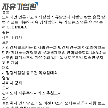
정보
오피니언
언론기고
해외칼럼
자유발언대
지텔만 칼럼
홀콤 칼
럼
리포트
이슈와자유
경제법안리뷰
카드뉴스
언론 속 cfe
논
평
CFE INDEX
활동
세미나
행사
모임
시장경제콜로키움
회사법연구회
법경제연구회
아고라이코노
미카
미래노동개혁포럼
문화경제포럼
연합법률학회 LEAD
독
서모임 리더스포럼
자유주의 입문 독서토론모임
학술연구지
원
인턴십
대회
시장경제칼럼 공모전
독후감대회
영상
세미나
강좌
도서
판매도서
자유주의시리즈
추천도서
소개
설립취지
인사말
조직도
비전
CI소개
오시는길
공지사항
보도