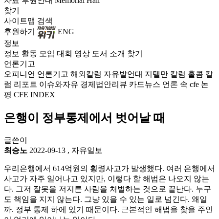
자료
후원안내
Memorial Hall
찾기
사이트맵
검색
후원하기
ENG
정보
정보
활동
모임
대회
영상
도서
소개
찾기
언론기고
오피니언
언론기고
해외칼럼
자유발언대
지텔만 칼럼
홀콤 칼
럼
리포트
이슈와자유
경제법안리뷰
카드뉴스
언론 속 cfe
논
평
CFE INDEX
은행이 정부통제에서 벗어날 때
글쓴이
최승노
2022-09-13
,
자유일보
우리은행에서 614억원의 횡령사고가 발생했다. 여러 은행에서
사고가 자주 일어나고 있지만, 이렇다 할 해법은 나오지 않는
다. 그저 잘못을 저지른 사람을 처벌하는 것으로 끝난다. 누구
도 책임을 지지 않는다. 그냥 있을 수 있는 일로 넘긴다. 왜일
까. 정부 통제 하에 있기 때문이다. 근본적인 해법을 찾을 주인