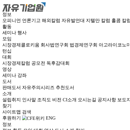
정보
오피니언
언론기고
해외칼럼
자유발언대
지텔만 칼럼
홀콤 칼
활동
세미나
행사
모임
시장경제콜로키움
회사법연구회
법경제연구회
아고라이코노
턴십
대회
시장경제칼럼 공모전
독후감대회
영상
세미나
강좌
도서
판매도서
자유주의시리즈
추천도서
소개
설립취지
인사말
조직도
비전
CI소개
오시는길
공지사항
보도
찾기
사이트맵
검색
후원하기
ENG
정보