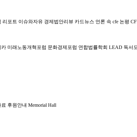
럼
리포트
이슈와자유
경제법안리뷰
카드뉴스
언론 속 cfe
논평
CF
미카
미래노동개혁포럼
문화경제포럼
연합법률학회 LEAD
독서
자료
후원안내
Memorial Hall