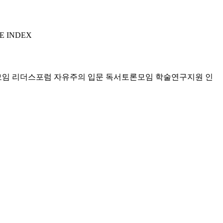
E INDEX
모임 리더스포럼
자유주의 입문 독서토론모임
학술연구지원
인