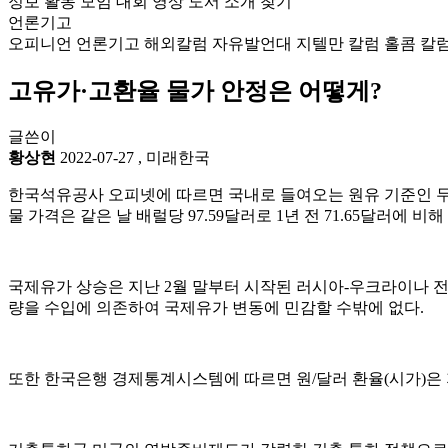
정보
활동
모임
대회
영상
도서
소개
찾기
언론기고
오피니언
언론기고
해외칼럼
자유발언대
지텔만 칼럼
홀콤 칼
고유가·고환율 물가 안정은 어떻게?
글쓴이
황상현
2022-07-27
,
미래한국
한국석유공사 오피넷에 따르면 국내로 들여오는 원유 기준인 두바이유(D
물 가격은 같은 날 배럴당 97.59달러로 1년 전 71.65달러에 비해
국제유가 상승은 지난 2월 말부터 시작된 러시아-우크라이나 
량을 수입에 의존하여 국제유가 변동에 민감할 수밖에 없다.
또한 한국은행 경제통계시스템에 따르면 원/달러 환율(시가)은 지난 6