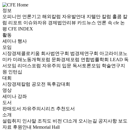
정보
오피니언
언론기고
해외칼럼
자유발언대
지텔만 칼럼
홀콤 칼
럼
리포트
이슈와자유
경제법안리뷰
카드뉴스
언론 속 cfe
논
평
CFE INDEX
활동
세미나
행사
모임
시장경제콜로키움
회사법연구회
법경제연구회
아고라이코노
미카
미래노동개혁포럼
문화경제포럼
연합법률학회 LEAD
독
서모임 리더스포럼
자유주의 입문 독서토론모임
학술연구지
원
인턴십
대회
시장경제칼럼 공모전
독후감대회
영상
세미나
강좌
도서
판매도서
자유주의시리즈
추천도서
소개
설립취지
인사말
조직도
비전
CI소개
오시는길
공지사항
보도
자료
후원안내
Memorial Hall