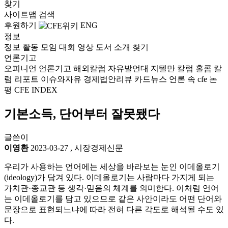
찾기
사이트맵
검색
후원하기
ENG
정보
정보
활동
모임
대회
영상
도서
소개
찾기
언론기고
오피니언
언론기고
해외칼럼
자유발언대
지텔만 칼럼
홀콤 칼
럼
리포트
이슈와자유
경제법안리뷰
카드뉴스
언론 속 cfe
논
평
CFE INDEX
기본소득, 단어부터 잘못됐다
글쓴이
이영환
2023-03-27
,
시장경제신문
우리가 사용하는 언어에는 세상을 바라보는 눈인 이데올로기
(ideology)가 담겨 있다. 이데올로기는 사람마다 가지게 되는
가치관·종교관 등 생각·믿음의 체계를 의미한다. 이처럼 언어
는 이데올로기를 담고 있으므로 같은 사안이라도 어떤 단어와
문장으로 표현되느냐에 따라 전혀 다른 각도로 해석될 수도 있
다.