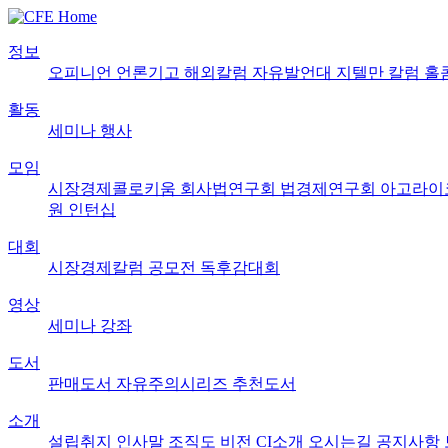
정보
오피니언
언론기고
해외칼럼
자유발언대
지텔만 칼럼
홀
활동
세미나
행사
모임
시장경제콜로키움
회사법연구회
법경제연구회
아고라이
원
인턴십
대회
시장경제칼럼 공모전
독후감대회
영상
세미나
강좌
도서
판매도서
자유주의시리즈
추천도서
소개
설립취지
인사말
조직도
비전
CI소개
오시는길
공지사항