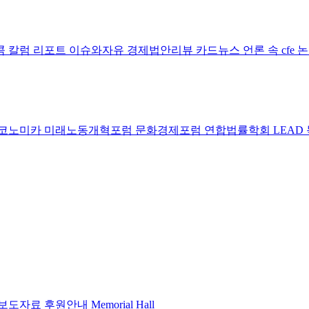
콤 칼럼
리포트
이슈와자유
경제법안리뷰
카드뉴스
언론 속 cfe
코노미카
미래노동개혁포럼
문화경제포럼
연합법률학회 LEAD
보도자료
후원안내
Memorial Hall