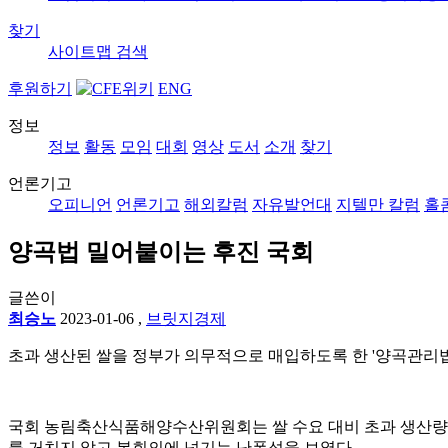
찾기
사이트맵
검색
후원하기
ENG
정보
정보
활동
모임
대회
영상
도서
소개
찾기
언론기고
오피니언
언론기고
해외칼럼
자유발언대
지텔만 칼럼
홀
양곡법 밀어붙이는 후진 국회
글쓴이
최승노
2023-01-06
,
브릿지경제
초과 생산된 쌀을 정부가 의무적으로 매입하도록 한 '양곡관리
국회 농림축산식품해양수산위원회는 쌀 수요 대비 초과 생산량이
를 거치지 않고 본회의에 넘기는 난폭성을 보였다.