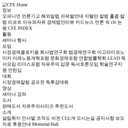
정보
오피니언
언론기고
해외칼럼
자유발언대
지텔만 칼럼
홀콤 칼
럼
리포트
이슈와자유
경제법안리뷰
카드뉴스
언론 속 cfe
논
평
CFE INDEX
활동
세미나
행사
모임
시장경제콜로키움
회사법연구회
법경제연구회
아고라이코노
미카
미래노동개혁포럼
문화경제포럼
연합법률학회 LEAD
독
서모임 리더스포럼
자유주의 입문 독서토론모임
학술연구지
원
인턴십
대회
시장경제칼럼 공모전
독후감대회
영상
세미나
강좌
도서
판매도서
자유주의시리즈
추천도서
소개
설립취지
인사말
조직도
비전
CI소개
오시는길
공지사항
보도
자료
후원안내
Memorial Hall