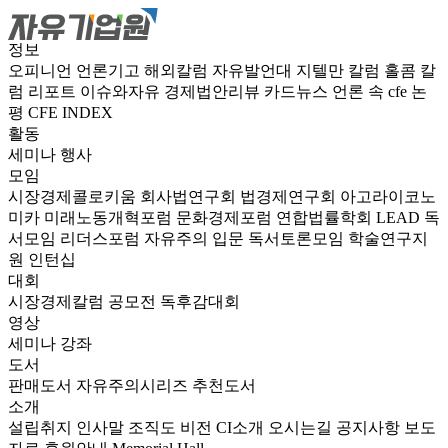
정보
오피니언
언론기고
해외칼럼
자유발언대
지텔만 칼럼
홀콤 칼
럼
리포트
이슈와자유
경제법안리뷰
카드뉴스
언론 속 cfe
논
평
CFE INDEX
활동
세미나
행사
모임
시장경제콜로키움
회사법연구회
법경제연구회
아고라이코노
미카
미래노동개혁포럼
문화경제포럼
연합법률학회 LEAD
독
서모임 리더스포럼
자유주의 입문 독서토론모임
학술연구지
원
인턴십
대회
시장경제칼럼 공모전
독후감대회
영상
세미나
강좌
도서
판매도서
자유주의시리즈
추천도서
소개
설립취지
인사말
조직도
비전
CI소개
오시는길
공지사항
보도