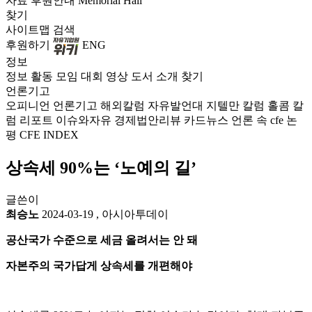
자료
후원안내
Memorial Hall
찾기
사이트맵
검색
후원하기
ENG
정보
정보
활동
모임
대회
영상
도서
소개
찾기
언론기고
오피니언
언론기고
해외칼럼
자유발언대
지텔만 칼럼
홀콤 칼
럼
리포트
이슈와자유
경제법안리뷰
카드뉴스
언론 속 cfe
논
평
CFE INDEX
상속세 90%는 ‘노예의 길’
글쓴이
최승노
2024-03-19
,
아시아투데이
공산국가 수준으로 세금 올려서는 안 돼
자본주의 국가답게 상속세를 개편해야