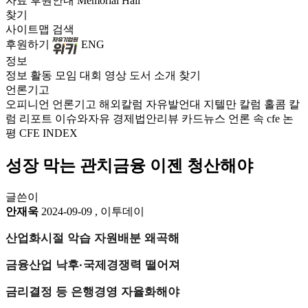
자료
후원안내
Memorial Hall
찾기
사이트맵
검색
후원하기
ENG
정보
정보
활동
모임
대회
영상
도서
소개
찾기
언론기고
오피니언
언론기고
해외칼럼
자유발언대
지텔만 칼럼
홀콤 칼
럼
리포트
이슈와자유
경제법안리뷰
카드뉴스
언론 속 cfe
논
평
CFE INDEX
성장 막는 관치금융 이젠 청산해야
글쓴이
안재욱
2024-09-09
,
이투데이
산업화시절 악습 자원배분 왜곡해
금융산업 낙후·국제경쟁력 떨어져
금리결정 등 은행경영 자율화해야