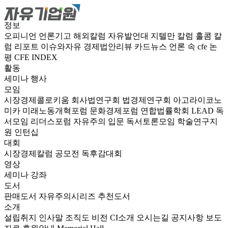
정보
오피니언
언론기고
해외칼럼
자유발언대
지텔만 칼럼
홀콤 칼
럼
리포트
이슈와자유
경제법안리뷰
카드뉴스
언론 속 cfe
논
평
CFE INDEX
활동
세미나
행사
모임
시장경제콜로키움
회사법연구회
법경제연구회
아고라이코노
미카
미래노동개혁포럼
문화경제포럼
연합법률학회 LEAD
독
서모임 리더스포럼
자유주의 입문 독서토론모임
학술연구지
원
인턴십
대회
시장경제칼럼 공모전
독후감대회
영상
세미나
강좌
도서
판매도서
자유주의시리즈
추천도서
소개
설립취지
인사말
조직도
비전
CI소개
오시는길
공지사항
보도