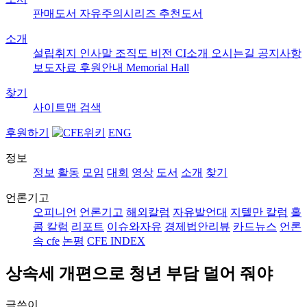
판매도서
자유주의시리즈
추천도서
소개
설립취지
인사말
조직도
비전
CI소개
오시는길
공지사항
보도자료
후원안내
Memorial Hall
찾기
사이트맵
검색
후원하기
ENG
정보
정보
활동
모임
대회
영상
도서
소개
찾기
언론기고
오피니언
언론기고
해외칼럼
자유발언대
지텔만 칼럼
홀
콤 칼럼
리포트
이슈와자유
경제법안리뷰
카드뉴스
언론
속 cfe
논평
CFE INDEX
상속세 개편으로 청년 부담 덜어 줘야
글쓴이