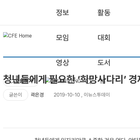
정보
활동
모임
대회
영상
도서
청년들에게 필요한 ‘희망사다리’ 경
후원하기
ENG
글쓴이
곽은경
2019-10-10
,
이뉴스투데이