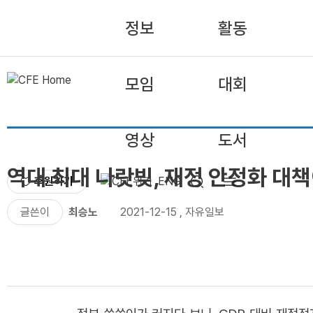
정보
활동
모임
대회
영상
도서
역대 최대 나랏빚, 재정 안정화 대책
후원하기
ENG
글쓴이
최승노
2021-12-15
,
자유일보