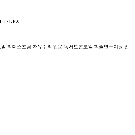
E INDEX
모임 리더스포럼
자유주의 입문 독서토론모임
학술연구지원
인