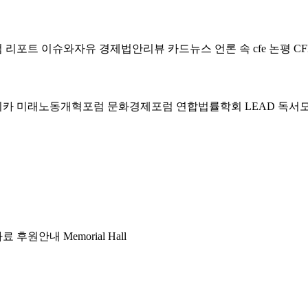
럼
리포트
이슈와자유
경제법안리뷰
카드뉴스
언론 속 cfe
논평
CF
미카
미래노동개혁포럼
문화경제포럼
연합법률학회 LEAD
독서
자료
후원안내
Memorial Hall