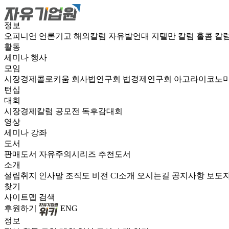
정보
오피니언
언론기고
해외칼럼
자유발언대
지텔만 칼럼
홀콤 칼
활동
세미나
행사
모임
시장경제콜로키움
회사법연구회
법경제연구회
아고라이코노
턴십
대회
시장경제칼럼 공모전
독후감대회
영상
세미나
강좌
도서
판매도서
자유주의시리즈
추천도서
소개
설립취지
인사말
조직도
비전
CI소개
오시는길
공지사항
보도
찾기
사이트맵
검색
후원하기
ENG
정보