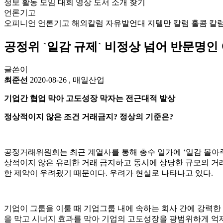
정보
활동
모임
대회
영상
도서
소개
찾기
언론기고
오피니언
언론기고
해외칼럼
자유발언대
지텔만 칼럼
홀콤 칼
공정위 `일감 규제` 비정상 넘어 반문명인
글쓴이
최준선
2020-08-26
,
매일산업
기업간 협업 막아 고도성장 막자는 전근대적 발상
정상적이지 않은 조건 거래금지? 정상의 기준은?
공정거래위원회는 최근 계열사를 통해 총수 일가에 ‘일감 몰아주
상적이지 않은 유리한 거래 금지하고 동시에 상당한 규모의 거래
한 제약이 우려됐기 때문이다. 우려가 현실로 나타나고 있다.
기업이 그룹을 이룰 때 기업그룹 내에 속하는 회사 간에 강력한 
을 막고 시너지 효과를 막아 기업의 고도성장을 광범위하게 억