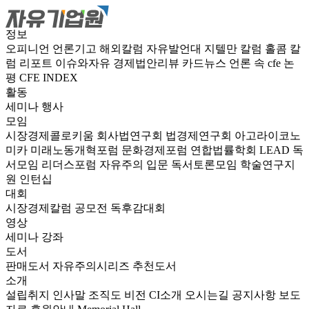
정보
오피니언
언론기고
해외칼럼
자유발언대
지텔만 칼럼
홀콤 칼
럼
리포트
이슈와자유
경제법안리뷰
카드뉴스
언론 속 cfe
논
평
CFE INDEX
활동
세미나
행사
모임
시장경제콜로키움
회사법연구회
법경제연구회
아고라이코노
미카
미래노동개혁포럼
문화경제포럼
연합법률학회 LEAD
독
서모임 리더스포럼
자유주의 입문 독서토론모임
학술연구지
원
인턴십
대회
시장경제칼럼 공모전
독후감대회
영상
세미나
강좌
도서
판매도서
자유주의시리즈
추천도서
소개
설립취지
인사말
조직도
비전
CI소개
오시는길
공지사항
보도