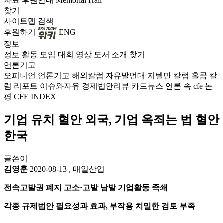
자료
후원안내
Memorial Hall
찾기
사이트맵
검색
후원하기
ENG
정보
정보
활동
모임
대회
영상
도서
소개
찾기
언론기고
오피니언
언론기고
해외칼럼
자유발언대
지텔만 칼럼
홀콤 칼
럼
리포트
이슈와자유
경제법안리뷰
카드뉴스
언론 속 cfe
논
평
CFE INDEX
기업 유치 혈안 외국, 기업 옥죄는 법 혈안
한국
글쓴이
김영훈
2020-08-13
,
매일산업
전속고발권 폐지 고소·고발 남발 기업활동 족쇄
각종 규제법안 필요성과 효과, 부작용 치밀한 검토 부족