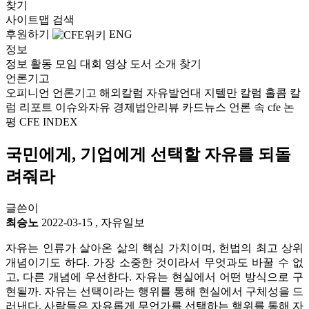
찾기
사이트맵
검색
후원하기
ENG
정보
정보
활동
모임
대회
영상
도서
소개
찾기
언론기고
오피니언
언론기고
해외칼럼
자유발언대
지텔만 칼럼
홀콤 칼
럼
리포트
이슈와자유
경제법안리뷰
카드뉴스
언론 속 cfe
논
평
CFE INDEX
국민에게, 기업에게 선택할 자유를 되돌
려줘라
글쓴이
최승노
2022-03-15
,
자유일보
자유는 인류가 살아온 삶의 핵심 가치이며, 헌법의 최고 상위
개념이기도 하다. 가장 소중한 것이라서 무엇과도 바꿀 수 없
고, 다른 개념에 우선한다. 자유는 현실에서 어떤 방식으로 구
현될까. 자유는 선택이라는 행위를 통해 현실에서 구체성을 드
러낸다. 사람들은 자유롭게 무언가를 선택하는 행위를 통해 자