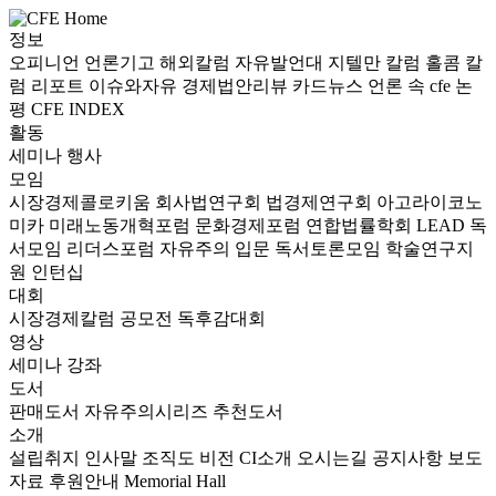
정보
오피니언
언론기고
해외칼럼
자유발언대
지텔만 칼럼
홀콤 칼
럼
리포트
이슈와자유
경제법안리뷰
카드뉴스
언론 속 cfe
논
평
CFE INDEX
활동
세미나
행사
모임
시장경제콜로키움
회사법연구회
법경제연구회
아고라이코노
미카
미래노동개혁포럼
문화경제포럼
연합법률학회 LEAD
독
서모임 리더스포럼
자유주의 입문 독서토론모임
학술연구지
원
인턴십
대회
시장경제칼럼 공모전
독후감대회
영상
세미나
강좌
도서
판매도서
자유주의시리즈
추천도서
소개
설립취지
인사말
조직도
비전
CI소개
오시는길
공지사항
보도
자료
후원안내
Memorial Hall