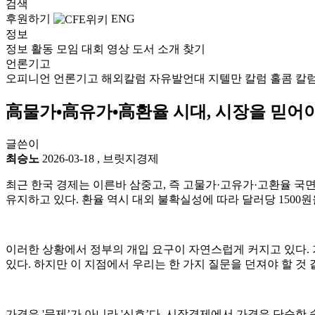
검색
후원하기
ENG
정보
정보
활동
모임
대회
영상
도서
소개
찾기
언론기고
오피니언
언론기고
해외칼럼
자유발언대
지텔만 칼럼
홀콤 칼
高물가•高유가•高환율 시대, 시장을 믿어야
글쓴이
최승노
2026-03-18
,
브릿지경제
최근 한국 경제는 이른바 삼중고, 즉 고물가·고유가·고환율 국면
유지하고 있다. 환율 역시 대외 불확실성에 따라 달러당 1500원
이러한 상황에서 정부의 개입 요구이 자연스럽게 커지고 있다. 가
있다. 하지만 이 지점에서 우리는 한 가지 질문을 던져야 할 것
가격은 '문제’가 아니라 '신호’다. 시장경제에서 가격은 단순한