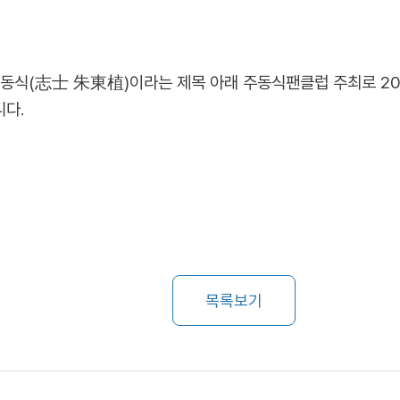
동식(
)이라는 제목 아래 주동식팬클럽 주최로 20
志士 朱東植
다.
목록보기