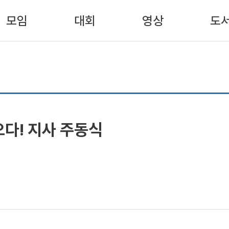
모임
대회
영상
도
다! 지사 주동식