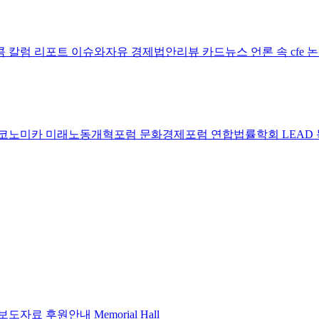
콤 칼럼
리포트
이슈와자유
경제법안리뷰
카드뉴스
언론 속 cfe
코노미카
미래노동개혁포럼
문화경제포럼
연합법률학회 LEAD
보도자료
후원안내
Memorial Hall