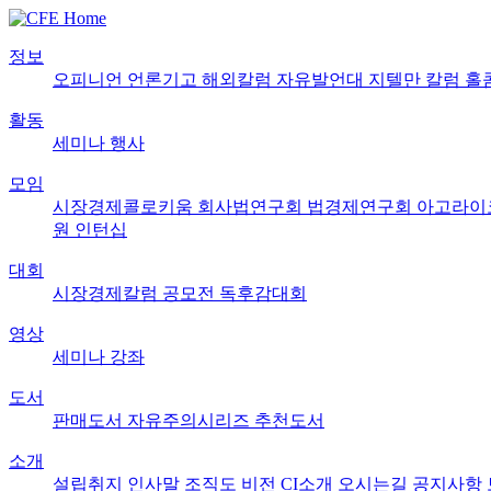
정보
오피니언
언론기고
해외칼럼
자유발언대
지텔만 칼럼
홀
활동
세미나
행사
모임
시장경제콜로키움
회사법연구회
법경제연구회
아고라이
원
인턴십
대회
시장경제칼럼 공모전
독후감대회
영상
세미나
강좌
도서
판매도서
자유주의시리즈
추천도서
소개
설립취지
인사말
조직도
비전
CI소개
오시는길
공지사항