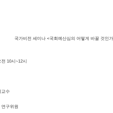
국가비전 세미나 <국회예산심의 어떻게 바꿀 것인가
 오전 10시~12시
예교수
원 연구위원