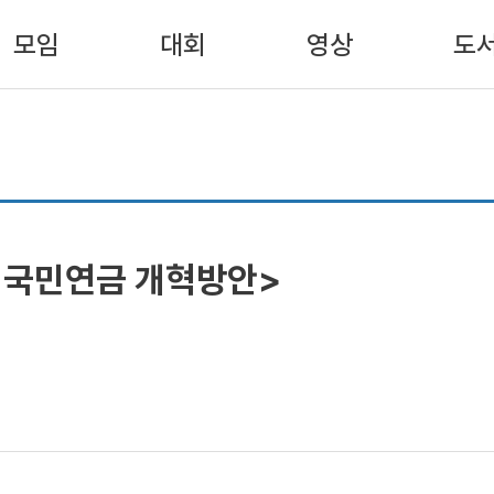
모임
대회
영상
도
 국민연금 개혁방안>