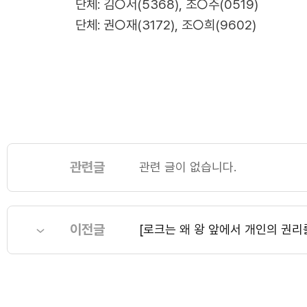
단체: 김○서(5368), 조○주(0519)
단체: 권○재(3172), 조○희(9602)
관련글
관련 글이 없습니다.
이전글
[로크는 왜 왕 앞에서 개인의 권리