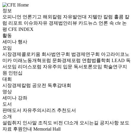
정보
오피니언
언론기고
해외칼럼
자유발언대
지텔만 칼럼
홀콤 칼
럼
리포트
이슈와자유
경제법안리뷰
카드뉴스
언론 속 cfe
논
평
CFE INDEX
활동
세미나
행사
모임
시장경제콜로키움
회사법연구회
법경제연구회
아고라이코노
미카
미래노동개혁포럼
문화경제포럼
연합법률학회 LEAD
독
서모임 리더스포럼
자유주의 입문 독서토론모임
학술연구지
원
인턴십
대회
시장경제칼럼 공모전
독후감대회
영상
세미나
강좌
도서
판매도서
자유주의시리즈
추천도서
소개
설립취지
인사말
조직도
비전
CI소개
오시는길
공지사항
보도
자료
후원안내
Memorial Hall