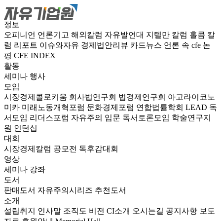
정보
오피니언
언론기고
해외칼럼
자유발언대
지텔만 칼럼
홀콤 칼
럼
리포트
이슈와자유
경제법안리뷰
카드뉴스
언론 속 cfe
논
평
CFE INDEX
활동
세미나
행사
모임
시장경제콜로키움
회사법연구회
법경제연구회
아고라이코노
미카
미래노동개혁포럼
문화경제포럼
연합법률학회 LEAD
독
서모임 리더스포럼
자유주의 입문 독서토론모임
학술연구지
원
인턴십
대회
시장경제칼럼 공모전
독후감대회
영상
세미나
강좌
도서
판매도서
자유주의시리즈
추천도서
소개
설립취지
인사말
조직도
비전
CI소개
오시는길
공지사항
보도