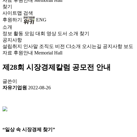
자료
후원안내
Memorial Hall
찾기
사이트맵
검색
후원하기
ENG
소개
정보
활동
모임
대회
영상
도서
소개
찾기
공지사항
설립취지
인사말
조직도
비전
CI소개
오시는길
공지사항
보도
자료
후원안내
Memorial Hall
제28회 시장경제칼럼 공모전 안내
글쓴이
자유기업원
2022-08-26
“일상 속 시장경제 찾기”