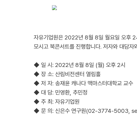
자유기업원은 2022년 8
월 8
일 월
요일 오후 2
모시고 북콘서트를 진행합니다.
저자와 대담자와
◆ 일 시: 2022년 8
월 8
일 (월
) 오후 2시
◆ 장 소: 산림비전센터 열림홀
◆ 저
자
: 송재윤 캐나다 맥마스터대학교 교수
◆ 대
담
: 민영환, 추민정
◆ 주 최: 자유기업원
◆ 문 의:
신은수 연구원(02-3774-5003, ses